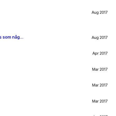
Aug 2017
När jag blir stor vill jag gå ombord på en sån dära båt och äta gifflar och dricka något gott. Bara för att det känns som något jag skulle tycka om.
Aug 2017
Apr 2017
Mar 2017
Mar 2017
Mar 2017