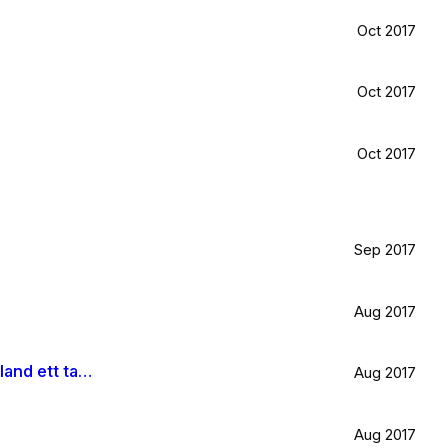
Oct 2017
Oct 2017
Oct 2017
Sep 2017
Aug 2017
Är väldigt svag för olivträd, låten Il mondo och motljus som möter vacker utsikt. Så lever lite på känslan av Grekland ett tag till.
Aug 2017
Aug 2017