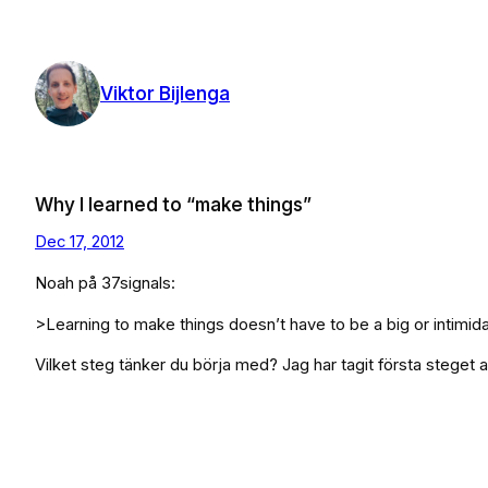
Skip
to
content
Viktor Bijlenga
Why I learned to “make things”
Dec 17, 2012
Noah på 37signals:
>Learning to make things doesn’t have to be a big or intimidati
Vilket steg tänker du börja med? Jag har tagit första steget at