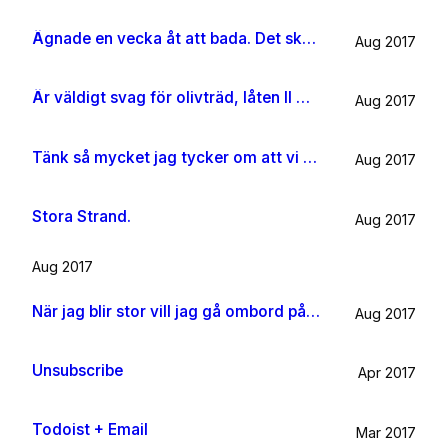
Ägnade en vecka åt att bada. Det ska jag göra någon mer gång i livet.
Aug 2017
Är väldigt svag för olivträd, låten Il mondo och motljus som möter vacker utsikt. Så lever lite på känslan av Grekland ett tag till.
Aug 2017
Tänk så mycket jag tycker om att vi har kossor på vägen till sommarhuset.
Aug 2017
Stora Strand.
Aug 2017
Aug 2017
När jag blir stor vill jag gå ombord på en sån dära båt och äta gifflar och dricka något gott. Bara för att det känns som något jag skulle tycka om.
Aug 2017
Unsubscribe
Apr 2017
Todoist + Email
Mar 2017