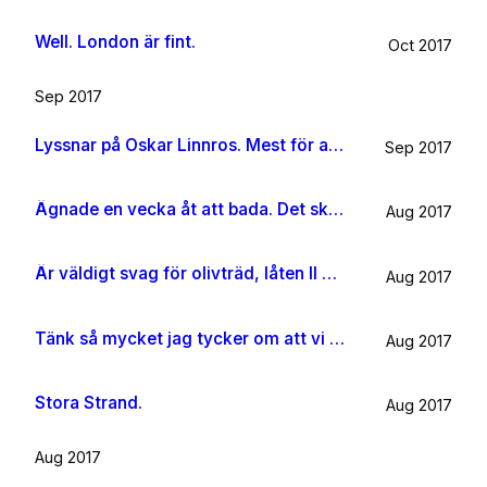
Well. London är fint.
Oct 2017
Sep 2017
Lyssnar på Oskar Linnros. Mest för att det känns rätt. Oavsett.
Sep 2017
Ägnade en vecka åt att bada. Det ska jag göra någon mer gång i livet.
Aug 2017
Är väldigt svag för olivträd, låten Il mondo och motljus som möter vacker utsikt. Så lever lite på känslan av Grekland ett tag till.
Aug 2017
Tänk så mycket jag tycker om att vi har kossor på vägen till sommarhuset.
Aug 2017
Stora Strand.
Aug 2017
Aug 2017