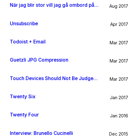
När jag blir stor vill jag gå ombord på en sån dära båt och äta gifflar och dricka något gott. Bara för att det känns som något jag skulle tycka om.
Aug 2017
Unsubscribe
Apr 2017
Todoist + Email
Mar 2017
Guetzli JPG Compression
Mar 2017
Touch Devices Should Not Be Judged By Their Size
Mar 2017
Twenty Six
Jan 2017
Twenty Four
Jan 2016
Interview: Brunello Cucinelli
Dec 2015