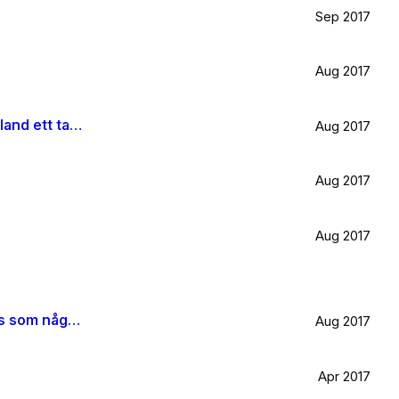
Sep 2017
Aug 2017
Är väldigt svag för olivträd, låten Il mondo och motljus som möter vacker utsikt. Så lever lite på känslan av Grekland ett tag till.
Aug 2017
Aug 2017
Aug 2017
När jag blir stor vill jag gå ombord på en sån dära båt och äta gifflar och dricka något gott. Bara för att det känns som något jag skulle tycka om.
Aug 2017
Apr 2017