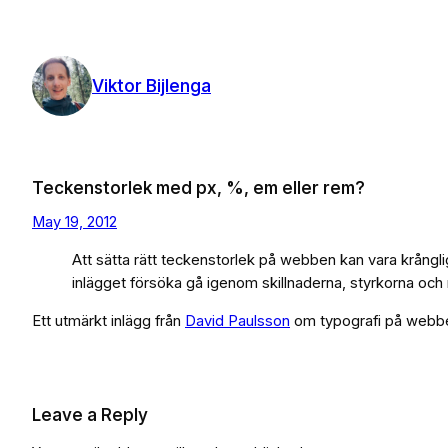
Skip
to
content
Viktor Bijlenga
Teckenstorlek med px, %, em eller rem?
May 19, 2012
Att sätta rätt teckenstorlek på webben kan vara krånglig
inlägget försöka gå igenom skillnaderna, styrkorna oc
Ett utmärkt inlägg från
David Paulsson
om typografi på webb
Leave a Reply