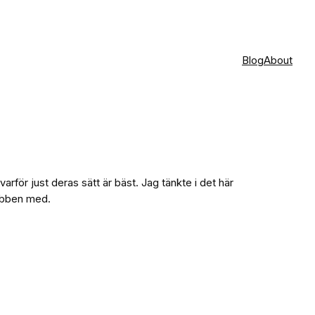
Blog
About
rför just deras sätt är bäst. Jag tänkte i det här
webben med.