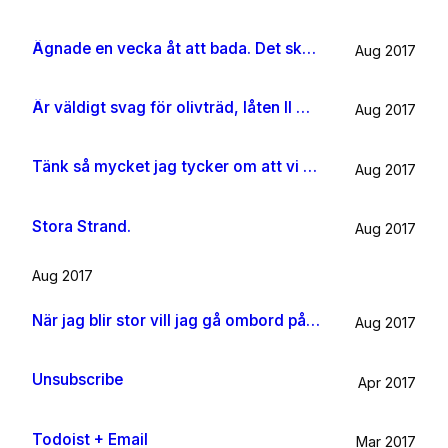
Ägnade en vecka åt att bada. Det ska jag göra någon mer gång i livet.
Aug 2017
Är väldigt svag för olivträd, låten Il mondo och motljus som möter vacker utsikt. Så lever lite på känslan av Grekland ett tag till.
Aug 2017
Tänk så mycket jag tycker om att vi har kossor på vägen till sommarhuset.
Aug 2017
Stora Strand.
Aug 2017
Aug 2017
När jag blir stor vill jag gå ombord på en sån dära båt och äta gifflar och dricka något gott. Bara för att det känns som något jag skulle tycka om.
Aug 2017
Unsubscribe
Apr 2017
Todoist + Email
Mar 2017