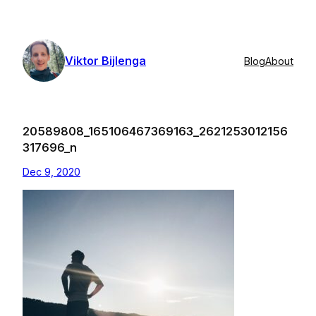
Skip
to
content
Viktor Bijlenga
Blog
About
20589808_165106467369163_2621253012156
317696_n
Dec 9, 2020