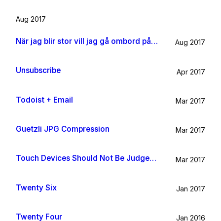
Aug 2017
När jag blir stor vill jag gå ombord på en sån dära båt och äta gifflar och dricka något gott. Bara för att det känns som något jag skulle tycka om.
Aug 2017
Unsubscribe
Apr 2017
Todoist + Email
Mar 2017
Guetzli JPG Compression
Mar 2017
Touch Devices Should Not Be Judged By Their Size
Mar 2017
Twenty Six
Jan 2017
Twenty Four
Jan 2016