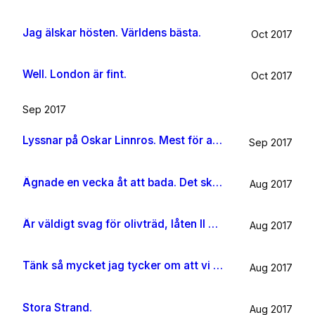
Jag älskar hösten. Världens bästa.
Oct 2017
Well. London är fint.
Oct 2017
Sep 2017
Lyssnar på Oskar Linnros. Mest för att det känns rätt. Oavsett.
Sep 2017
Ägnade en vecka åt att bada. Det ska jag göra någon mer gång i livet.
Aug 2017
Är väldigt svag för olivträd, låten Il mondo och motljus som möter vacker utsikt. Så lever lite på känslan av Grekland ett tag till.
Aug 2017
Tänk så mycket jag tycker om att vi har kossor på vägen till sommarhuset.
Aug 2017
Stora Strand.
Aug 2017