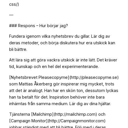
css/)
—
### Respons – Hur börjar jag?
Fundera igenom vilka nyhetsbrev du gillar. Lär dig av
deras metoder, och börja diskutera hur era utskick kan
bli bättre.
Att lära sig att göra vackra utskick är inte lätt. Det kräver
tid, kunskap och en hel del experimenterande.
[Nyhetsbrevet Pleasecopyme](http://pleasecopyme.se)
som Mattias Åkerberg gör inspirerar mig mycket, trots
att det är analogt. Han har en skön ton, dessutom lyckas
han ta betalt för det. Inspiration behöver inte bara
inhämtas från samma medium. Lär dig av dina hjältar.
Tjänsterna [Mailchimp](http://mailchimp.com) och
[Campaign Monitor](http://Campaignmonitor.com)
jobbar ständigt med att bli bättre. Följ med i deras