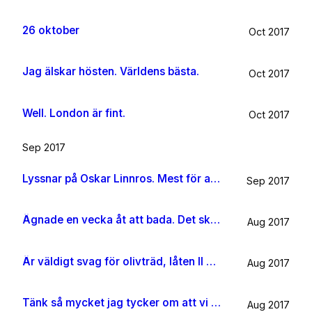
26 oktober
Oct 2017
Jag älskar hösten. Världens bästa.
Oct 2017
Well. London är fint.
Oct 2017
Sep 2017
Lyssnar på Oskar Linnros. Mest för att det känns rätt. Oavsett.
Sep 2017
Ägnade en vecka åt att bada. Det ska jag göra någon mer gång i livet.
Aug 2017
Är väldigt svag för olivträd, låten Il mondo och motljus som möter vacker utsikt. Så lever lite på känslan av Grekland ett tag till.
Aug 2017
Tänk så mycket jag tycker om att vi har kossor på vägen till sommarhuset.
Aug 2017