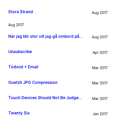
Stora Strand.
Aug 2017
Aug 2017
När jag blir stor vill jag gå ombord på en sån dära båt och äta gifflar och dricka något gott. Bara för att det känns som något jag skulle tycka om.
Aug 2017
Unsubscribe
Apr 2017
Todoist + Email
Mar 2017
Guetzli JPG Compression
Mar 2017
Touch Devices Should Not Be Judged By Their Size
Mar 2017
Twenty Six
Jan 2017