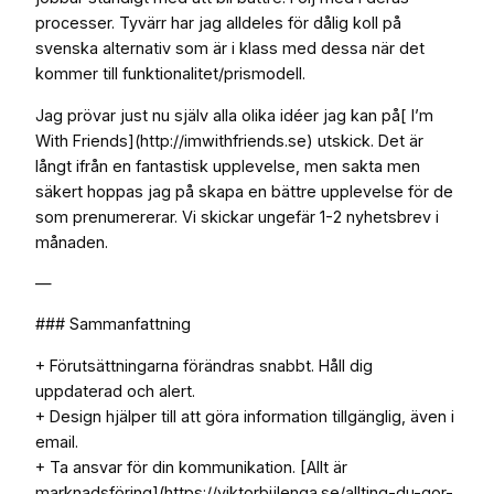
processer. Tyvärr har jag alldeles för dålig koll på
svenska alternativ som är i klass med dessa när det
kommer till funktionalitet/prismodell.
Jag prövar just nu själv alla olika idéer jag kan på[ I’m
With Friends](http://imwithfriends.se) utskick. Det är
långt ifrån en fantastisk upplevelse, men sakta men
säkert hoppas jag på skapa en bättre upplevelse för de
som prenumererar. Vi skickar ungefär 1-2 nyhetsbrev i
månaden.
—
### Sammanfattning
+ Förutsättningarna förändras snabbt. Håll dig
uppdaterad och alert.
+ Design hjälper till att göra information tillgänglig, även i
email.
+ Ta ansvar för din kommunikation. [Allt är
marknadsföring](https://viktorbijlenga.se/allting-du-gor-