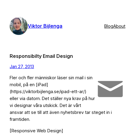
Skip
to
content
Viktor Bijlenga
Blog
About
Responsibilty Email Design
Jan 27, 2013
Fler och fler människor läser sin mail i sin
mobil, på en [iPad]
(https://viktorbijlenga.se/ipad-ett-ar/)
eller via datorn. Det ställer nya krav på hur
vi designar våra utskick. Det är vårt
ansvar att se till att även nyhetsbrev tar steget in i
framtiden.
[Responsive Web Design]