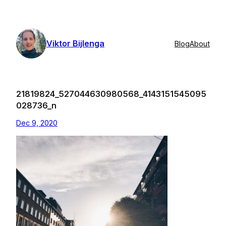
Skip
to
content
Viktor Bijlenga
Blog
About
21819824_527044630980568_4143151545095
028736_n
Dec 9, 2020