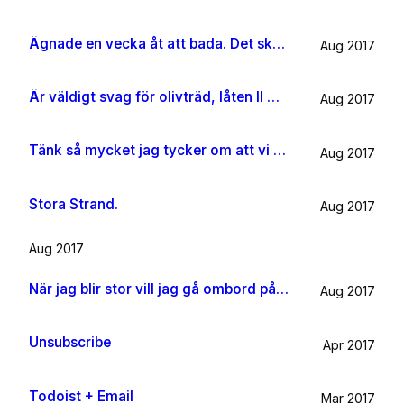
Ägnade en vecka åt att bada. Det ska jag göra någon mer gång i livet.
Aug 2017
Är väldigt svag för olivträd, låten Il mondo och motljus som möter vacker utsikt. Så lever lite på känslan av Grekland ett tag till.
Aug 2017
Tänk så mycket jag tycker om att vi har kossor på vägen till sommarhuset.
Aug 2017
Stora Strand.
Aug 2017
Aug 2017
När jag blir stor vill jag gå ombord på en sån dära båt och äta gifflar och dricka något gott. Bara för att det känns som något jag skulle tycka om.
Aug 2017
Unsubscribe
Apr 2017
Todoist + Email
Mar 2017