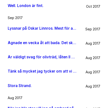
Well. London är fint.
Oct 2017
Sep 2017
Lyssnar på Oskar Linnros. Mest för att det känns rätt. Oavsett.
Sep 2017
Ägnade en vecka åt att bada. Det ska jag göra någon mer gång i livet.
Aug 2017
Är väldigt svag för olivträd, låten Il mondo och motljus som möter vacker utsikt. Så lever lite på känslan av Grekland ett tag till.
Aug 2017
Tänk så mycket jag tycker om att vi har kossor på vägen till sommarhuset.
Aug 2017
Stora Strand.
Aug 2017
Aug 2017