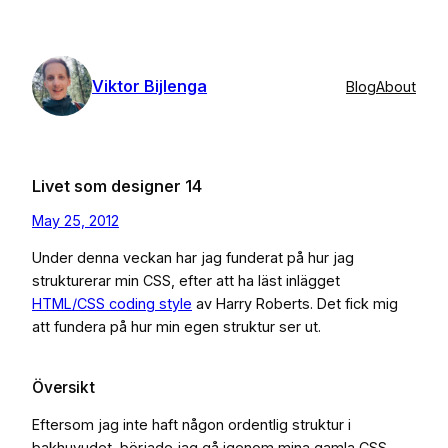
Skip
to
content
Viktor Bijlenga
Blog
About
Livet som designer 14
May 25, 2012
Under denna veckan har jag funderat på hur jag
strukturerar min CSS, efter att ha läst inlägget
HTML/CSS coding style
av Harry Roberts. Det fick mig
att fundera på hur min egen struktur ser ut.
Översikt
Eftersom jag inte haft någon ordentlig struktur i
bakhuvudet, började jag gå igenom mina gamla CSS-