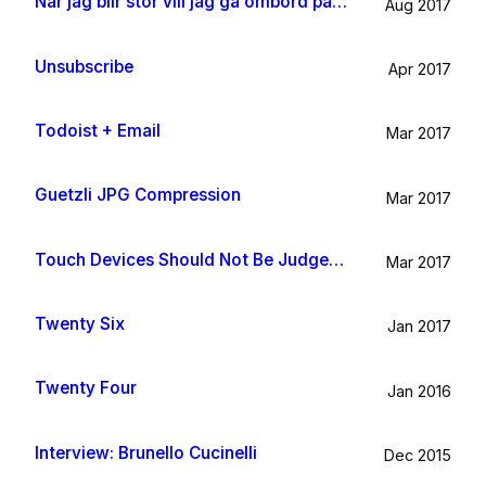
När jag blir stor vill jag gå ombord på en sån dära båt och äta gifflar och dricka något gott. Bara för att det känns som något jag skulle tycka om.
Aug 2017
Unsubscribe
Apr 2017
Todoist + Email
Mar 2017
Guetzli JPG Compression
Mar 2017
Touch Devices Should Not Be Judged By Their Size
Mar 2017
Twenty Six
Jan 2017
Twenty Four
Jan 2016
Interview: Brunello Cucinelli
Dec 2015