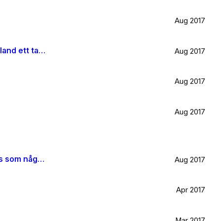
Aug 2017
Är väldigt svag för olivträd, låten Il mondo och motljus som möter vacker utsikt. Så lever lite på känslan av Grekland ett tag till.
Aug 2017
Aug 2017
Aug 2017
När jag blir stor vill jag gå ombord på en sån dära båt och äta gifflar och dricka något gott. Bara för att det känns som något jag skulle tycka om.
Aug 2017
Apr 2017
Mar 2017