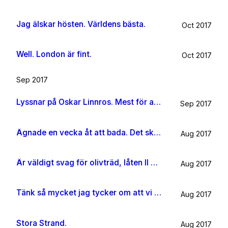
Jag älskar hösten. Världens bästa.
Oct 2017
Well. London är fint.
Oct 2017
Sep 2017
Lyssnar på Oskar Linnros. Mest för att det känns rätt. Oavsett.
Sep 2017
Ägnade en vecka åt att bada. Det ska jag göra någon mer gång i livet.
Aug 2017
Är väldigt svag för olivträd, låten Il mondo och motljus som möter vacker utsikt. Så lever lite på känslan av Grekland ett tag till.
Aug 2017
Tänk så mycket jag tycker om att vi har kossor på vägen till sommarhuset.
Aug 2017
Stora Strand.
Aug 2017