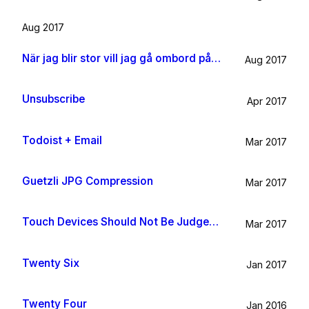
Aug 2017
När jag blir stor vill jag gå ombord på en sån dära båt och äta gifflar och dricka något gott. Bara för att det känns som något jag skulle tycka om.
Aug 2017
Unsubscribe
Apr 2017
Todoist + Email
Mar 2017
Guetzli JPG Compression
Mar 2017
Touch Devices Should Not Be Judged By Their Size
Mar 2017
Twenty Six
Jan 2017
Twenty Four
Jan 2016