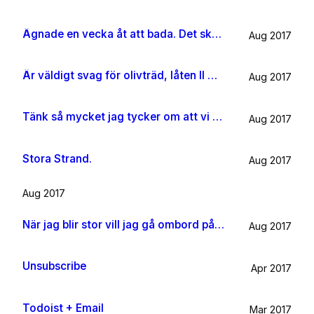
Ägnade en vecka åt att bada. Det ska jag göra någon mer gång i livet.
Aug 2017
Är väldigt svag för olivträd, låten Il mondo och motljus som möter vacker utsikt. Så lever lite på känslan av Grekland ett tag till.
Aug 2017
Tänk så mycket jag tycker om att vi har kossor på vägen till sommarhuset.
Aug 2017
Stora Strand.
Aug 2017
Aug 2017
När jag blir stor vill jag gå ombord på en sån dära båt och äta gifflar och dricka något gott. Bara för att det känns som något jag skulle tycka om.
Aug 2017
Unsubscribe
Apr 2017
Todoist + Email
Mar 2017