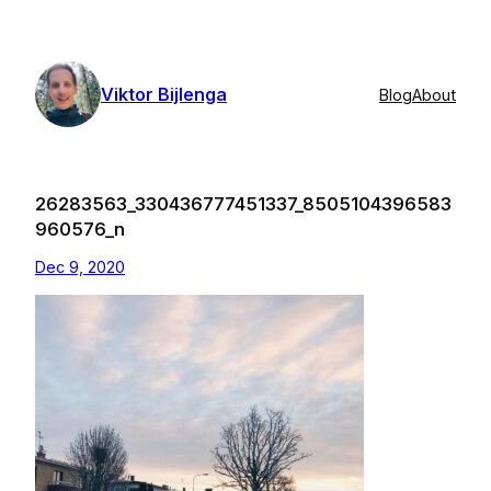
Skip
to
content
Viktor Bijlenga
Blog
About
26283563_330436777451337_8505104396583
960576_n
Dec 9, 2020