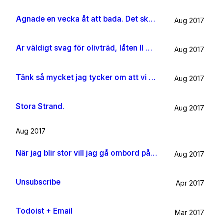
Ägnade en vecka åt att bada. Det ska jag göra någon mer gång i livet.
Aug 2017
Är väldigt svag för olivträd, låten Il mondo och motljus som möter vacker utsikt. Så lever lite på känslan av Grekland ett tag till.
Aug 2017
Tänk så mycket jag tycker om att vi har kossor på vägen till sommarhuset.
Aug 2017
Stora Strand.
Aug 2017
Aug 2017
När jag blir stor vill jag gå ombord på en sån dära båt och äta gifflar och dricka något gott. Bara för att det känns som något jag skulle tycka om.
Aug 2017
Unsubscribe
Apr 2017
Todoist + Email
Mar 2017