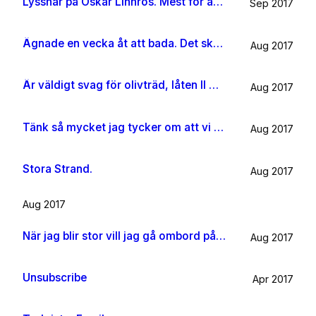
Lyssnar på Oskar Linnros. Mest för att det känns rätt. Oavsett.
Sep 2017
Ägnade en vecka åt att bada. Det ska jag göra någon mer gång i livet.
Aug 2017
Är väldigt svag för olivträd, låten Il mondo och motljus som möter vacker utsikt. Så lever lite på känslan av Grekland ett tag till.
Aug 2017
Tänk så mycket jag tycker om att vi har kossor på vägen till sommarhuset.
Aug 2017
Stora Strand.
Aug 2017
Aug 2017
När jag blir stor vill jag gå ombord på en sån dära båt och äta gifflar och dricka något gott. Bara för att det känns som något jag skulle tycka om.
Aug 2017
Unsubscribe
Apr 2017