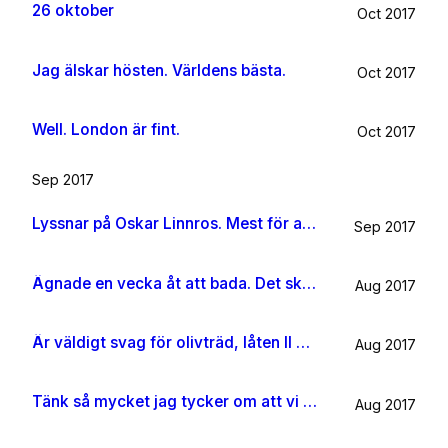
26 oktober
Oct 2017
Jag älskar hösten. Världens bästa.
Oct 2017
Well. London är fint.
Oct 2017
Sep 2017
Lyssnar på Oskar Linnros. Mest för att det känns rätt. Oavsett.
Sep 2017
Ägnade en vecka åt att bada. Det ska jag göra någon mer gång i livet.
Aug 2017
Är väldigt svag för olivträd, låten Il mondo och motljus som möter vacker utsikt. Så lever lite på känslan av Grekland ett tag till.
Aug 2017
Tänk så mycket jag tycker om att vi har kossor på vägen till sommarhuset.
Aug 2017