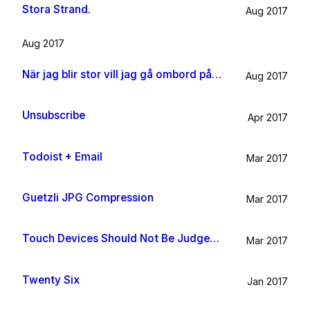
Stora Strand.
Aug 2017
Aug 2017
När jag blir stor vill jag gå ombord på en sån dära båt och äta gifflar och dricka något gott. Bara för att det känns som något jag skulle tycka om.
Aug 2017
Unsubscribe
Apr 2017
Todoist + Email
Mar 2017
Guetzli JPG Compression
Mar 2017
Touch Devices Should Not Be Judged By Their Size
Mar 2017
Twenty Six
Jan 2017